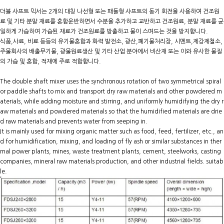
더블 샤프트 믹서는 2개의 대칭 나선형 또는 패들형 샤프트의 동기 회전을 사용하여 건조원
료 및 기타 분말 재료를 혼합운반하면서 수분을 추가하고 교반하고 건조원료, 분말 재료를 균
일하게 가습하여 가습된 재료가 건조원료를 방출하고 물이 스며드는 것을 방지합니다.
식품,사료, 비료 등등의 유기물혼합과 화력 발전소, 광산,폐기물처리장, 시멘트,제강제철소,
주물회사의 배출무기물, 광물원료생산 및 기타 산업 분야에서 비산재 또는 이와 유사한 물질
의 가습 및 혼합, 적재에 주로 적합합니다.
The double shaft mixer uses the synchronous rotation of two symmetrical spiral
or paddle shafts to mix and transport dry raw materials and other powdered m
aterials, while adding moisture and stirring, and uniformly humidifying the dry r
aw materials and powdered materials so that the humidified materials are drie
d raw materials and prevents water from seeping in.
It is mainly used for mixing organic matter such as food, feed, fertilizer, etc., an
d for humidification, mixing, and loading of fly ash or similar substances in ther
mal power plants, mines, waste treatment plants, cement, steelworks, casting
companies, mineral raw materials production, and other industrial fields. suitab
le.