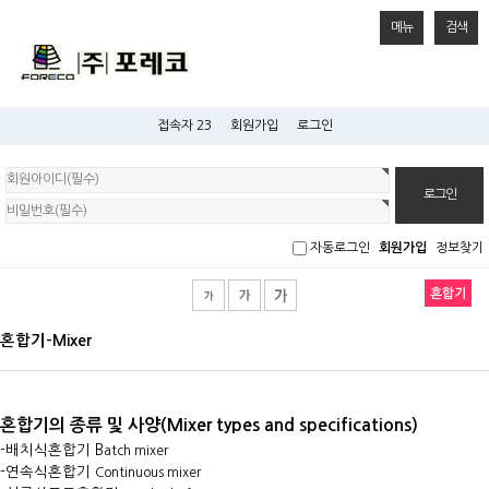
메뉴
검색
접속자 23
회원가입
로그인
회
원
로
그
인
자동로그인
회원가입
정보찾기
혼합기
혼합기-Mixer
혼합기의 종류 및 사양(
Mixer types and specifications)
-배치식혼합기 B
atch mixer
-연속식혼합기
Continuous mixer