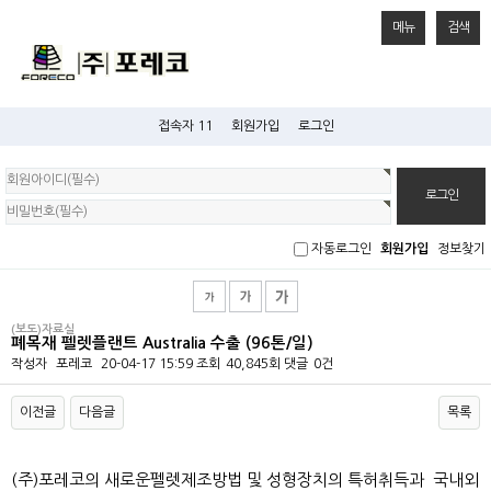
메뉴
검색
접속자 11
회원가입
로그인
회
원
로
그
인
자동로그인
회원가입
정보찾기
(보도)자료실
폐목재 펠렛플랜트 Australia 수출 (96톤/일)
작성자
포레코
20-04-17 15:59
조회
40,845회
댓글
0건
이전글
다음글
목록
본문
(주)포레코의 새로운펠렛제조방법 및 성형장치의 특허취득과 국내외