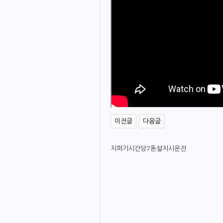
이전글
다음글
본문
치퍼기시간당7톤설치시운전