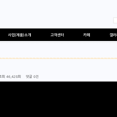
사업(제품)소개
고객센터
카페
갤러
조회
46,428회
댓글
0건